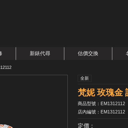
修
新錶代尋
估價交換
12112
全新
梵妮 玫瑰金
商品型號：EM1312112
店內編號：EM1312112
定價：