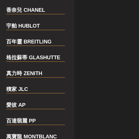
香奈兒 CHANEL
宇舶 HUBLOT
百年靈 BREITLING
格拉蘇蒂 GLASHUTTE
真力時 ZENITH
積家 JLC
愛彼 AP
百達翡麗 PP
萬寶龍 MONTBLANC