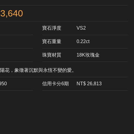
3,640
寶石淨度
VS2
寶石重量
0.22ct
珠寶材質
18K玫瑰金
陽花，象徵著沉默與永恆不變的愛。
,950
信用卡分6期
NT$ 26,813