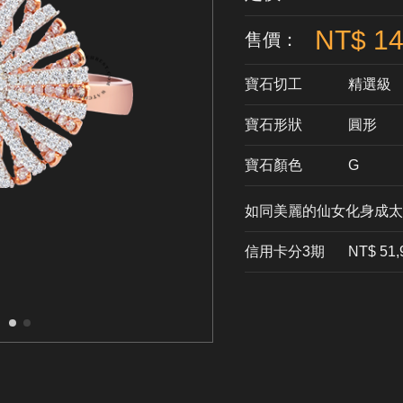
NT$ 14
售價：
寶石切工
精選級
寶石形狀
​圓形
寶石顏色
G
如同美麗的仙女化身成太
信用卡分3期
​NT$ 51