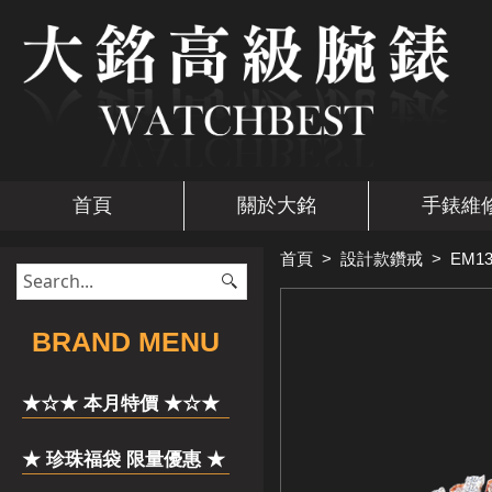
首頁
關於大銘
手錶維
首頁
>
設計款鑽戒
>
EM13
​BRAND MENU
★☆★ 本月特價 ★☆★
★ 珍珠福袋 限量優惠 ★