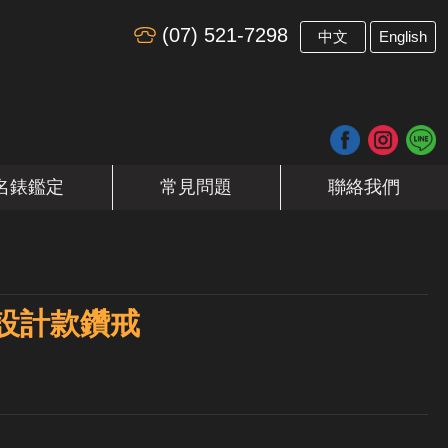
(07) 521-7298
​
中文
English
名錶鑑定
常見問題
聯絡我們
 設計款鑽戒