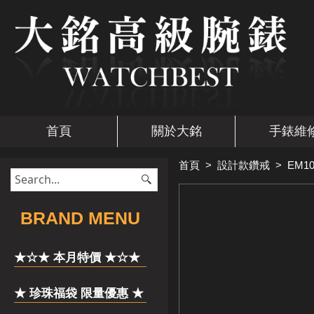
首頁
關於大銘
手錶維
首頁
>
設計款鑽戒
>
EM10
​BRAND MENU
★☆★ 本月特價 ★☆★
★ 珍珠福袋 限量優惠 ★