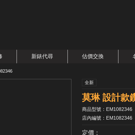
修
新錶代尋
估價交換
82346
全新
莫琳 設計款
商品型號：EM1082346
店內編號：EM1082346
定價：