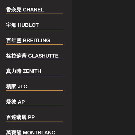
香奈兒 CHANEL
宇舶 HUBLOT
百年靈 BREITLING
格拉蘇蒂 GLASHUTTE
真力時 ZENITH
積家 JLC
愛彼 AP
百達翡麗 PP
萬寶龍 MONTBLANC