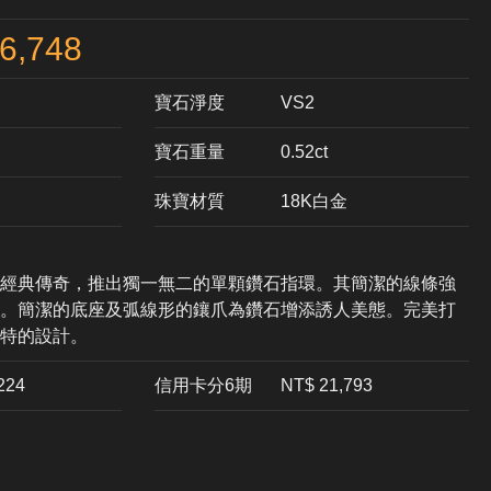
6,748
寶石淨度
VS2
寶石重量
0.52ct
珠寶材質
18K白金
經典傳奇，推出獨一無二的單顆鑽石指環。其簡潔的線條強
。簡潔的底座及弧線形的鑲爪為鑽石增添誘人美態。完美打
特的設計。
,224
信用卡分6期
NT$ 21,793