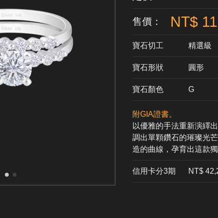
NT$ 11
售價：
寶石切工
精選級
寶石形狀
​圓形
寶石顏色
G
附GIA證書。
以優雅的手法重新演繹出
調出單顆鑽石的璀璨光芒
造的曲線，孕育出這款獨
信用卡分3期
​NT$ 42