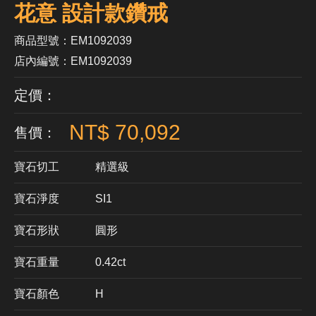
花意 設計款鑽戒
商品型號：EM1092039
店內編號：EM1092039
定價：
NT$ 70,092
售價：
寶石切工
精選級
寶石淨度
SI1
寶石形狀
​圓形
寶石重量
0.42ct
寶石顏色
H