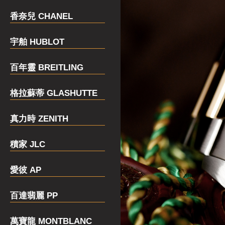
香奈兒 CHANEL
宇舶 HUBLOT
百年靈 BREITLING
格拉蘇蒂 GLASHUTTE
真力時 ZENITH
積家 JLC
愛彼 AP
百達翡麗 PP
萬寶龍 MONTBLANC