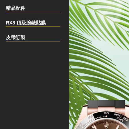
精品配件
RX8 頂級腕錶貼膜
皮帶訂製