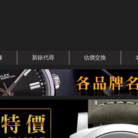
修
新錶代尋
估價交換