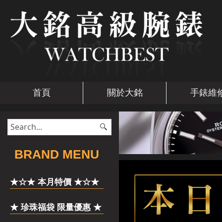
首頁
關於大銘
手錶維
​BRAND MENU
★☆★ 本月特價 ★☆★
★ 珍珠福袋 限量優惠 ★