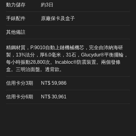
動力儲存
約3日
手錶配件
原廠保卡及盒子
其他備註
精鋼材質，P.9010自動上鏈機械機芯，完全由沛納海研
製，13¾法分，厚6.0毫米，31石，Glucydur®平衡擺輪，
每小時振動28,800次。Incabloc®防震裝置。兩個發條
盒。三明治面盤。透背款。
信用卡分3期
​NT$ 59,986
信用卡分6期
NT$ 30,961