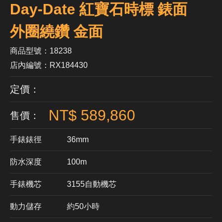
Day-Date 紅寶石時標 錶面
外圈繞鑽 金面
商品型號：18238
店內編號：RX184430
定價：
NT$ 589,860
售價：
手錶錶徑
36mm
防水深度
100m
手錶機芯
​3155自動機芯
動力儲存
約50小時